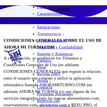
Puntos Fuertes
Términos y condiciones
Características
Beneficios
Integraciones
Transparencia
CONDICIONES GENERALES SOBRE EL USO DE
¿Quienes somos?
AHORA MI TURNO.COM
Seguridad y Confiabilidad
Soporte y Asistencia
A continuación, se establecen los Términos y
Partners
Condiciones Generales de Uso (en adelante
Store
CONDICIONES GENERALES) que regirán la relación
Revista AMT
entre el usuario que contrate y utilice la aplicación
Ayuda
informática llamada AHORAMITURNO.COM (en
Contacto
adelante AHORA MI TURNO) y/o use alguno de los
Preguntas frecuentes
servicios integrados bajo las marcas ahoramiturno.com,
Reservar call
reservatuturno.com, ahoraturno.com y RESU.PRO, el