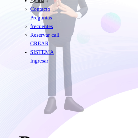
Ayuda
Contacto
Preguntas
frecuentes
Reservar call
CREAR
SISTEMA
Ingresar