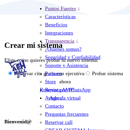
Puntos Fuertes
Características
Beneficios
Integraciones
Transparencia
Crear mi sistema
¿Quienes somos?
Seguridad y Confiabilidad
Elige como quieres probar tu nuevo sistema:
Soporte y Asistencia
Reservar cita gratis con ejecutiva
Probar sistema
Partners
ahora
Store
Reservar por WhatsApp
Revista AMT
Agenda virtual
Ayuda
Contacto
Preguntas frecuentes
Bienvenid@
Reservar call