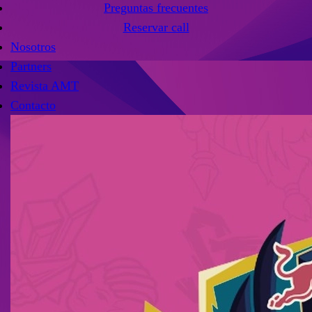
Preguntas frecuentes
Reservar call
Nosotros
Partners
Revista AMT
Contacto